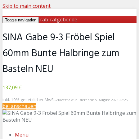
Skip to main content
rati-ratgeber.de
Toggle navigation
SINA Gabe 9-3 Fröbel Spiel
60mm Bunte Halbringe zum
Basteln NEU
137,09 €
inkl. 19% gesetzlicher MwSt.
Zuletzt aktualisiert am: 5. August 2026 22:25
bei
anschauen
Menu