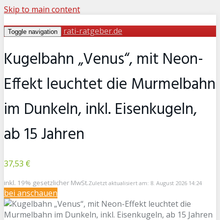
Skip to main content
rati-ratgeber.de
Toggle navigation
Kugelbahn „Venus“, mit Neon-
Effekt leuchtet die Murmelbahn
im Dunkeln, inkl. Eisenkugeln,
ab 15 Jahren
37,53 €
inkl. 19% gesetzlicher MwSt.
Zuletzt aktualisiert am: 8. August 2026 14:24
bei
anschauen