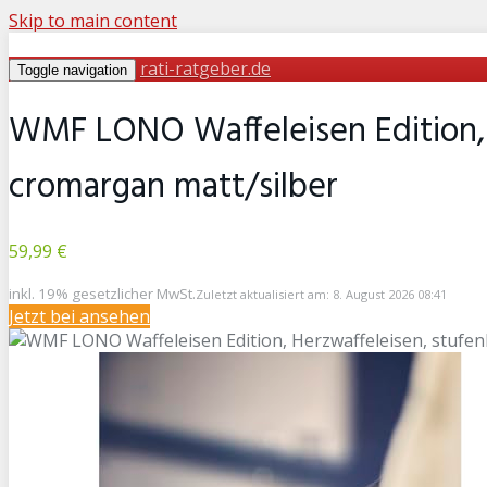
Skip to main content
rati-ratgeber.de
Toggle navigation
WMF LONO Waffeleisen Edition, H
cromargan matt/silber
59,99 €
inkl. 19% gesetzlicher MwSt.
Zuletzt aktualisiert am: 8. August 2026 08:41
Jetzt bei
ansehen