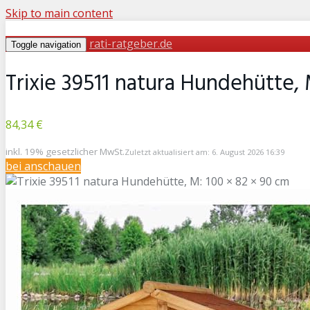
Skip to main content
rati-ratgeber.de
Toggle navigation
Trixie 39511 natura Hundehütte, 
84,34 €
inkl. 19% gesetzlicher MwSt.
Zuletzt aktualisiert am: 6. August 2026 16:39
bei
anschauen