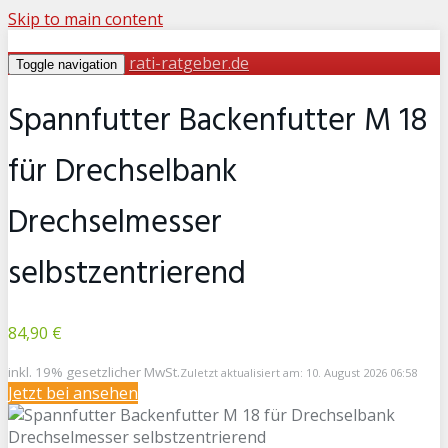
Skip to main content
rati-ratgeber.de
Toggle navigation
Spannfutter Backenfutter M 18
für Drechselbank
Drechselmesser
selbstzentrierend
84,90 €
inkl. 19% gesetzlicher MwSt.
Zuletzt aktualisiert am: 10. August 2026 06:58
Jetzt bei
ansehen