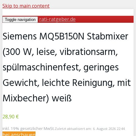
Skip to main content
rati-ratgeber.de
Toggle navigation
Siemens MQ5B150N Stabmixer
(300 W, leise, vibrationsarm,
spülmaschinenfest, geringes
Gewicht, leichte Reinigung, mit
Mixbecher) weiß
28,90 €
inkl. 19% gesetzlicher MwSt.
Zuletzt aktualisiert am: 6. August 2026 22:44
bei
anschauen