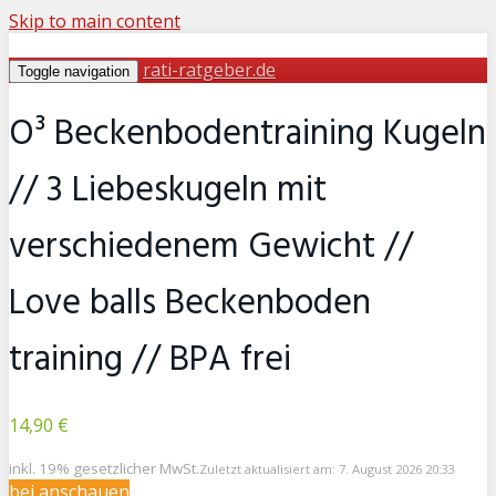
Skip to main content
rati-ratgeber.de
Toggle navigation
O³ Beckenbodentraining Kugeln
// 3 Liebeskugeln mit
verschiedenem Gewicht //
Love balls Beckenboden
training // BPA frei
14,90 €
inkl. 19% gesetzlicher MwSt.
Zuletzt aktualisiert am: 7. August 2026 20:33
bei
anschauen