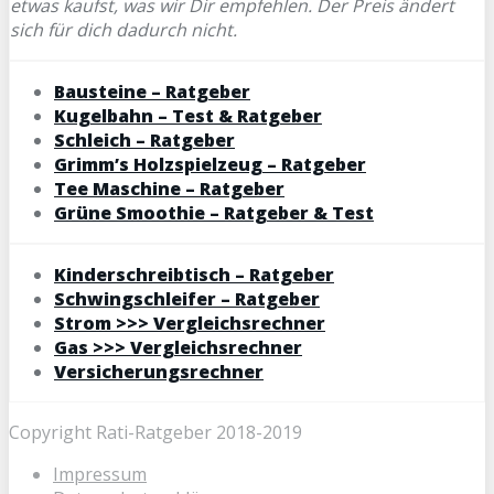
etwas kaufst, was wir Dir empfehlen. Der Preis ändert
sich für dich dadurch nicht.
Bausteine – Ratgeber
Kugelbahn – Test & Ratgeber
Schleich – Ratgeber
Grimm’s Holzspielzeug – Ratgeber
Tee Maschine – Ratgeber
Grüne Smoothie – Ratgeber & Test
Kinderschreibtisch – Ratgeber
Schwingschleifer – Ratgeber
Strom >>> Vergleichsrechner
Gas >>> Vergleichsrechner
Versicherungsrechner
Copyright Rati-Ratgeber 2018-2019
Impressum