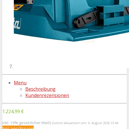
Menu
Beschreibung
Kundenrezensionen
1.224,99 €
inkl. 19% gesetzlicher MwSt.
Zuletzt aktualisiert am: 6. August 2026 13:44
bei
anschauen