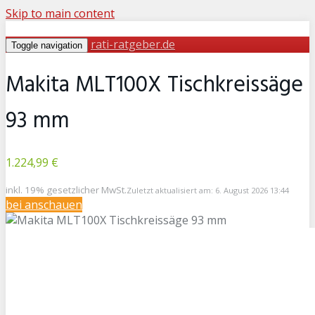
Skip to main content
rati-ratgeber.de
Toggle navigation
Makita MLT100X Tischkreissäge
93 mm
1.224,99 €
inkl. 19% gesetzlicher MwSt.
Zuletzt aktualisiert am: 6. August 2026 13:44
bei
anschauen