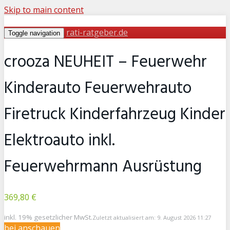
Skip to main content
rati-ratgeber.de
Toggle navigation
crooza NEUHEIT – Feuerwehr
Kinderauto Feuerwehrauto
Firetruck Kinderfahrzeug Kinder
Elektroauto inkl.
Feuerwehrmann Ausrüstung
369,80 €
inkl. 19% gesetzlicher MwSt.
Zuletzt aktualisiert am: 9. August 2026 11:27
bei
anschauen