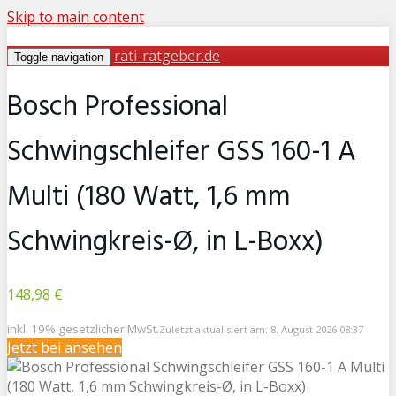
Skip to main content
rati-ratgeber.de
Toggle navigation
Bosch Professional
Schwingschleifer GSS 160-1 A
Multi (180 Watt, 1,6 mm
Schwingkreis-Ø, in L-Boxx)
148,98 €
inkl. 19% gesetzlicher MwSt.
Zuletzt aktualisiert am: 8. August 2026 08:37
Jetzt bei
ansehen