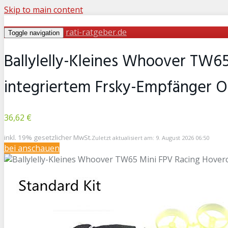
Skip to main content
rati-ratgeber.de
Toggle navigation
Ballylelly-Kleines Whoover TW65
integriertem Frsky-Empfänger O
36,62 €
inkl. 19% gesetzlicher MwSt.
Zuletzt aktualisiert am: 9. August 2026 06:50
bei
anschauen