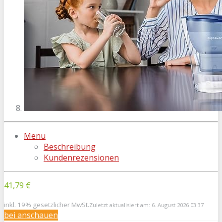
Menu
Beschreibung
Kundenrezensionen
41,79 €
inkl. 19% gesetzlicher MwSt.
Zuletzt aktualisiert am: 6. August 2026 03:37
bei
anschauen