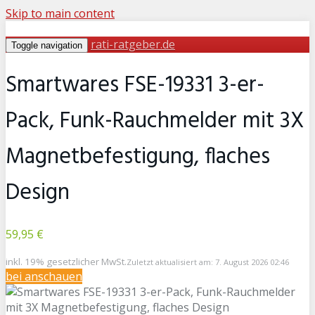
Skip to main content
rati-ratgeber.de
Toggle navigation
Smartwares FSE-19331 3-er-
Pack, Funk-Rauchmelder mit 3X
Magnetbefestigung, flaches
Design
59,95 €
inkl. 19% gesetzlicher MwSt.
Zuletzt aktualisiert am: 7. August 2026 02:46
bei
anschauen